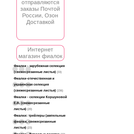
отправляются
заказы Почтой
России, Озон
Доставкой
Интернет
магазин фиалок
Фиалки - зарубежная селекция
(свежесрезанные листья)
(33)
Фиалки-отечественная и
украинская селекция
(свежесрезанные листья)
(156)
Фиалки - селекции Коршуновой
Е.В. (свежесрезанные
листья)
(20)
Фиалки: трейлеры (ампельные
фиалки, свежесрезанные
листья)
(23)
Фиалки - Взрослые розетки