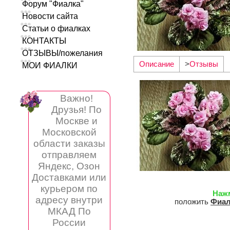
Форум "Фиалка"
Новости сайта
Статьи о фиалках
КОНТАКТЫ
ОТЗЫВЫ/пожелания
Описание
>
Отзывы
МОИ ФИАЛКИ
Важно!
Друзья! По
Москве и
Московской
области заказы
отправляем
Яндекс, Озон
Доставками или
курьером по
Наж
адресу внутри
положить
Фиал
МКАД По
России