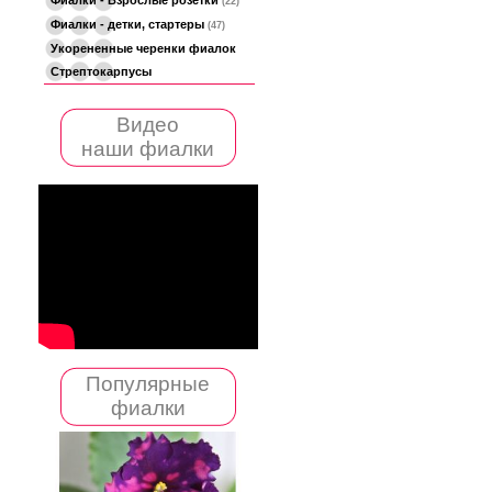
(22)
Фиалки - детки, стартеры
(47)
Укорененные черенки фиалок
Стрептокарпусы
Видео
наши фиалки
Популярные
фиалки