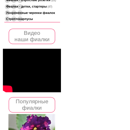
(22)
Фиалки - детки, стартеры
(47)
Укорененные черенки фиалок
Стрептокарпусы
Видео
наши фиалки
Популярные
фиалки