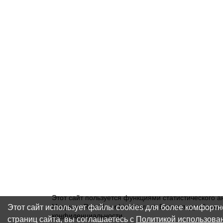
Этот сайт пользуется функциями статистического а
Этот сайт использует файлы cookies для более комфорт
Метрика, Rambler и Liveinternet. Более подробну
конфиденциальности
.
страниц сайта, вы соглашаетесь с
Политикой использова