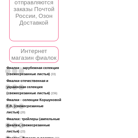
отправляются
заказы Почтой
России, Озон
Доставкой
Интернет
магазин фиалок
Фиалки - зарубежная селекция
(свежесрезанные листья)
(33)
Фиалки-отечественная и
украинская селекция
(свежесрезанные листья)
(156)
Фиалки - селекции Коршуновой
Е.В. (свежесрезанные
листья)
(20)
Фиалки: трейлеры (ампельные
фиалки, свежесрезанные
листья)
(23)
Фиалки - Взрослые розетки