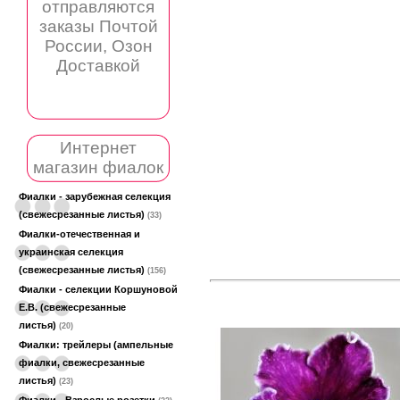
отправляются
заказы Почтой
России, Озон
Доставкой
Интернет
магазин фиалок
Фиалки - зарубежная селекция
(свежесрезанные листья)
(33)
Фиалки-отечественная и
украинская селекция
(свежесрезанные листья)
(156)
Фиалки - селекции Коршуновой
Е.В. (свежесрезанные
листья)
(20)
Фиалки: трейлеры (ампельные
фиалки, свежесрезанные
листья)
(23)
Фиалки - Взрослые розетки