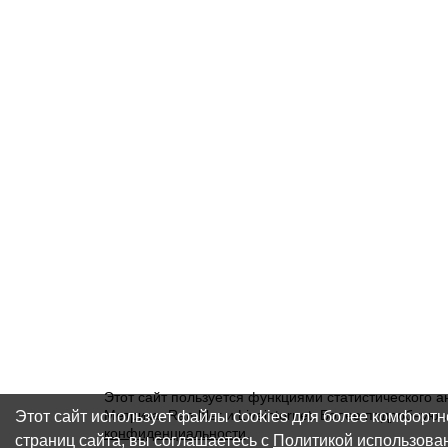
Этот сайт пользуется функциями статистического а
Этот сайт использует файлы cookies для более комфорт
Метрика, Rambler и Liveinternet. Более подробну
конфиденциальности
.
страниц сайта, вы соглашаетесь с
Политикой использова