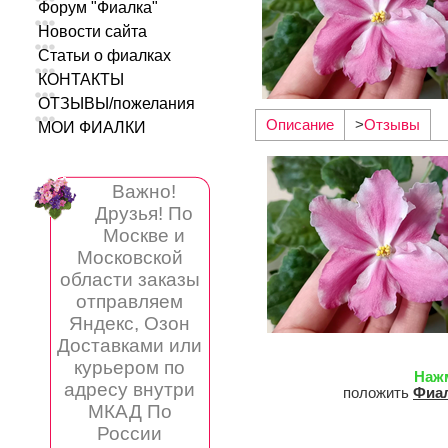
Форум "Фиалка"
Новости сайта
Статьи о фиалках
КОНТАКТЫ
ОТЗЫВЫ/пожелания
Описание
>
Отзывы
МОИ ФИАЛКИ
Важно!
Друзья! По
Москве и
Московской
области заказы
отправляем
Яндекс, Озон
Доставками или
курьером по
Наж
адресу внутри
положить
Фиал
МКАД По
России