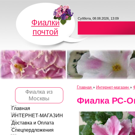
Суббота, 08.08.2026, 13:09
Фиалки
почтой
Главная
»
Интернет-магазин
»
Ф
Фиалка из
Москвы
Фиалка РС-О
Главная
ИНТЕРНЕТ-МАГАЗИН
Доставка и Оплата
Спецпердложения