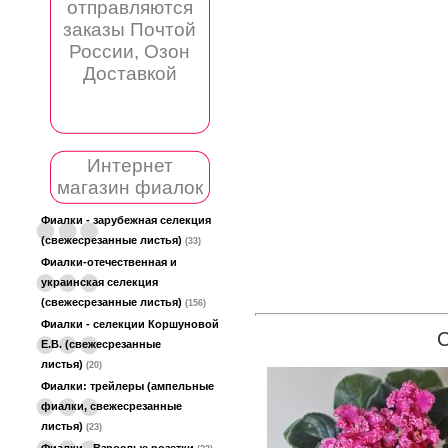
отправляются
заказы Почтой
России, Озон
Доставкой
Интернет
магазин фиалок
Фиалки - зарубежная селекция
(свежесрезанные листья)
(33)
Фиалки-отечественная и
украинская селекция
(свежесрезанные листья)
(156)
Фиалки - селекции Коршуновой
Е.В. (свежесрезанные
листья)
(20)
Фиалки: трейлеры (ампельные
фиалки, свежесрезанные
листья)
(23)
Фиалки - Взрослые розетки