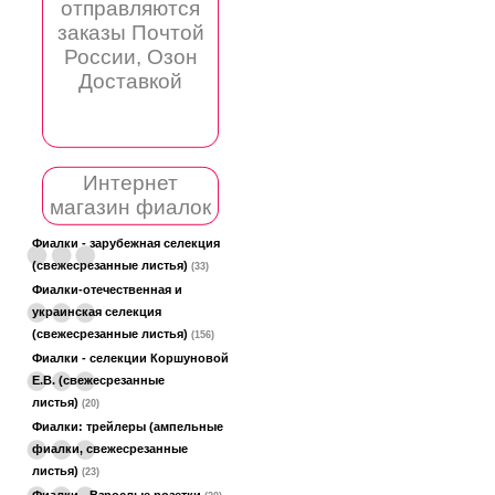
отправляются
заказы Почтой
России, Озон
Доставкой
Интернет
магазин фиалок
Фиалки - зарубежная селекция
(свежесрезанные листья)
(33)
Фиалки-отечественная и
украинская селекция
(свежесрезанные листья)
(156)
Фиалки - селекции Коршуновой
Е.В. (свежесрезанные
листья)
(20)
Фиалки: трейлеры (ампельные
фиалки, свежесрезанные
листья)
(23)
Фиалки - Взрослые розетки