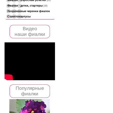
(20)
Фиалки - детки, стартеры
(48)
Укорененные черенки фиалок
Стрептокарпусы
Видео
наши фиалки
Популярные
фиалки