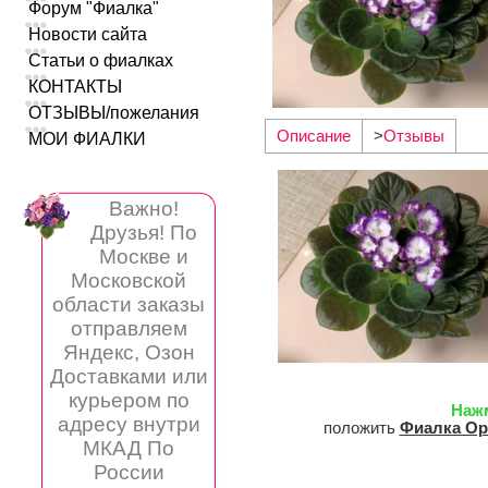
Форум "Фиалка"
Новости сайта
Статьи о фиалках
КОНТАКТЫ
ОТЗЫВЫ/пожелания
Описание
>
Отзывы
МОИ ФИАЛКИ
Важно!
Друзья! По
Москве и
Московской
области заказы
отправляем
Яндекс, Озон
Доставками или
курьером по
Наж
адресу внутри
положить
Фиалка Op
МКАД По
России