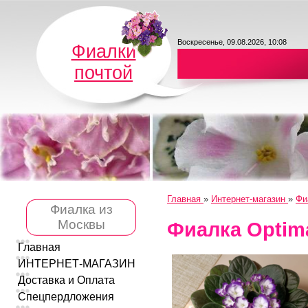
Воскресенье, 09.08.2026, 10:08
Фиалки
почтой
Главная
»
Интернет-магазин
»
Фи
Фиалка из
Москвы
Фиалка Optim
Главная
ИНТЕРНЕТ-МАГАЗИН
Доставка и Оплата
Спецпердложения