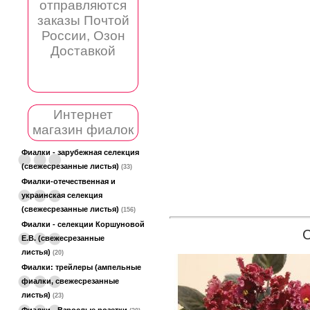
отправляются
заказы Почтой
России, Озон
Доставкой
Интернет
магазин фиалок
Фиалки - зарубежная селекция
(свежесрезанные листья)
(33)
Фиалки-отечественная и
украинская селекция
(свежесрезанные листья)
(156)
Фиалки - селекции Коршуновой
Е.В. (свежесрезанные
листья)
(20)
Фиалки: трейлеры (ампельные
фиалки, свежесрезанные
листья)
(23)
Фиалки - Взрослые розетки