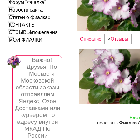
Форум "Фиалка"
Новости сайта
Статьи о фиалках
КОНТАКТЫ
ОТЗЫВЫ/пожелания
Описание
>
Отзывы
МОИ ФИАЛКИ
Важно!
Друзья! По
Москве и
Московской
области заказы
отправляем
Яндекс, Озон
Доставками или
курьером по
Наж
адресу внутри
положить
Фиалка А
МКАД По
России