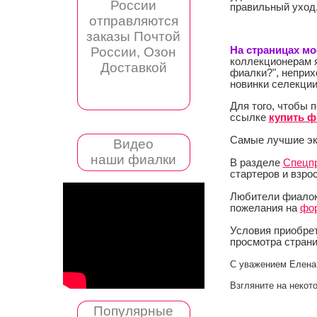
России
правильный уход,
отправляются
заказы Почтой
России, Озон
На страницах мо
коллекционерам я
Доставкой
фиалки?", неприх
новинки селекции
Для того, чтобы 
ссылке
купить ф
Самые лучшие эк
Видео
наши фиалки
В разделе
Спецп
стартеров и взро
Любители фиалок 
пожелания на
фор
Условия приобре
просмотра страни
С уважением Елена 
Взгляните на некот
Популярные