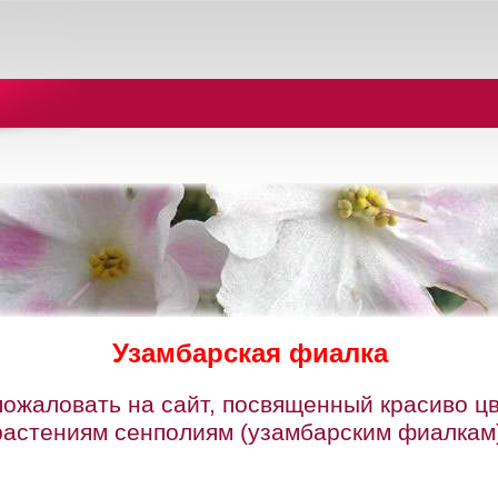
Узамбарская фиалка
пожаловать на сайт, посвященный красиво ц
растениям сенполиям (узамбарским фиалкам)