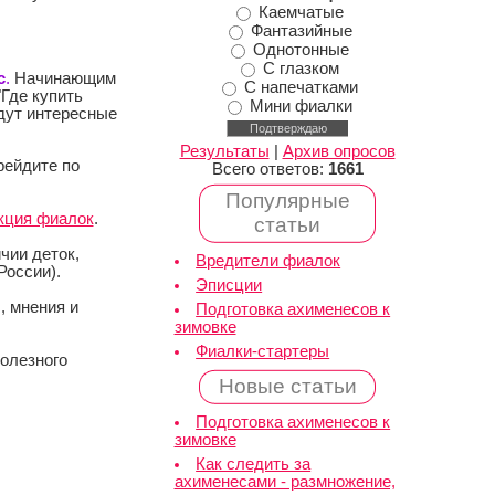
Каемчатые
Фантазийные
Однотонные
С глазком
с
.
Начинающим
С напечатками
"Где купить
Мини фиалки
йдут интересные
Результаты
|
Архив опросов
рейдите по
Всего ответов:
1661
Популярные
кция фиалок
.
статьи
чии деток,
Вредители фиалок
России).
Эписции
, мнения и
Подготовка ахименесов к
зимовке
Фиалки-стартеры
полезного
Новые статьи
Подготовка ахименесов к
зимовке
Как следить за
ахименесами - размножение,