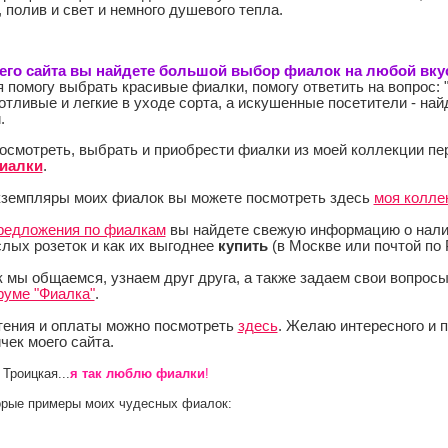
 полив и свет и немного душевого тепла.
его сайта вы найдете большой выбор фиалок на любой вку
 помогу выбрать красивые фиалки, помогу ответить на вопрос: 
отливые и легкие в уходе сорта, а искушенные посетители - на
.
посмотреть, выбрать и приобрести фиалки из моей коллекции пе
иалки
.
земпляры моих фиалок вы можете посмотреть здесь
моя колле
редложения по фиалкам
вы найдете свежую информацию о нали
слых розеток и как их выгоднее
купить
(в Москве или почтой по 
мы общаемся, узнаем друг друга, а также задаем свои вопросы
уме "Фиалка"
.
тения и оплаты можно посмотреть
здесь
. Желаю интересного и 
чек моего сайта.
Троицкая...
я так люблю фиалки
!
орые примеры моих чудесных фиалок: