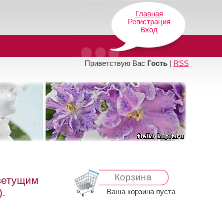
Главная
Регистрация
Вход
Приветствую Вас
Гость
|
RSS
Корзина
ветущим
.
Ваша корзина пуста