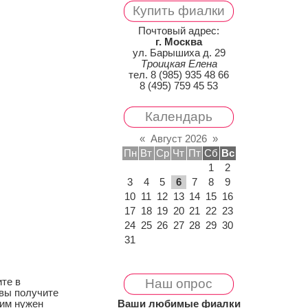
Купить фиалки
Почтовый адрес:
г. Москва
ул. Барышиха д. 29
Троицкая Елена
тел. 8 (985) 935 48 66
8 (495) 759 45 53
Календарь
«
Август 2026
»
Пн
Вт
Ср
Чт
Пт
Сб
Вс
1
2
3
4
5
6
7
8
9
10
11
12
13
14
15
16
17
18
19
20
21
22
23
24
25
26
27
28
29
30
31
ите в
Наш опрос
вы получите
 им нужен
Ваши любимые фиалки