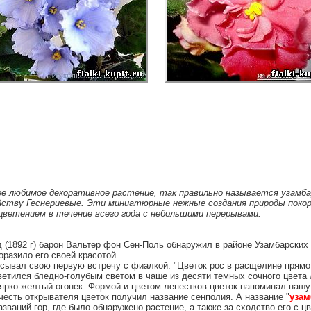
ее любимое декоративное растение, так правильно называется узамба
ству Геснериевые. Эти миниатюрные нежные создания природы поко
ветением в течение всего года с небольшими перерывами.
д (1892 г) барон Вальтер фон Сен-Поль обнаружил в районе Узамбарских 
оразило его своей красотой.
исывал свою первую встречу с фиалкой: "Цветок рос в расщелине прям
ветился бледно-голубым светом в чаше из десяти темных сочного цвета 
 ярко-желтый огонек. Формой и цветом лепестков цветок напоминал нашу
 честь открывателя цветок получил название сенполия. А название "
узам
званий гор, где было обнаружено растение, а также за сходство его с 