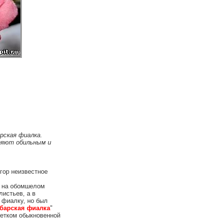
рская фиалка.
ряют обильным и
гор неизвестное
о на обомшелом
листьев, а в
 фиалку, но был
барская фиалка
"
цветком обыкновенной