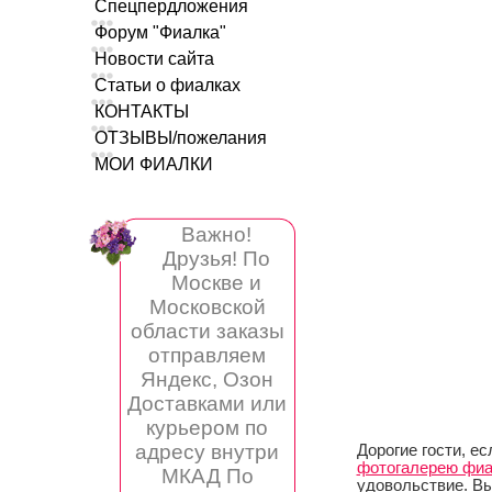
Спецпердложения
Форум "Фиалка"
Новости сайта
Статьи о фиалках
КОНТАКТЫ
ОТЗЫВЫ/пожелания
МОИ ФИАЛКИ
Важно!
Друзья! По
Москве и
Московской
области заказы
отправляем
Яндекс, Озон
Доставками или
курьером по
адресу внутри
Дорогие гости, ес
фотогалерею фиа
МКАД По
удовольствие. В