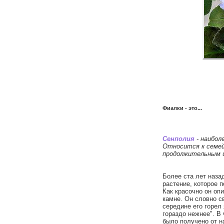
Фиалки - это...
Сенполия
- наибол
Относится к семей
продолжительным ц
Более ста лет наза
растение, которое п
Как красочно он оп
камне. Он словно с
середине его горел
гораздо нежнее". В
было получено от на