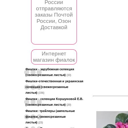
России
отправляются
заказы Почтой
России, Озон
Доставкой
Интернет
магазин фиалок
Фиалки - зарубежная селекция
(свежесрезанные листья)
(33)
Фиалки-отечественная и украинская
селекция (свежесрезанные
листья)
(156)
Фиалки - селекции Коршуновой Е.В.
(свежесрезанные листья)
(20)
Фиалки: трейлеры (ампельные
фиалки, свежесрезанные
листья)
(23)