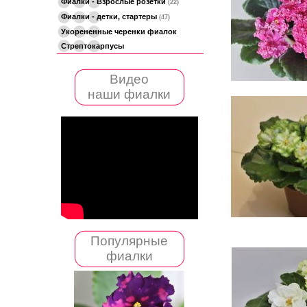
Фиалки - Взрослые розетки
(22)
Фиалки - детки, стартеры
(47)
Укорененные черенки фиалок
Стрептокарпусы
Видео
наши фиалки
Популярные
фиалки