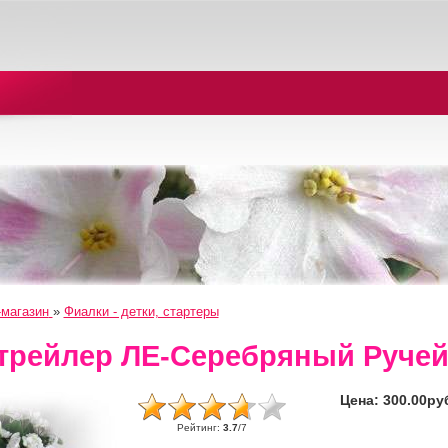
-магазин
»
Фиалки - детки, стартеры
трейлер ЛЕ-Серебряный Руче
Цена:
300.00ру
Рейтинг
:
3.7
/
7