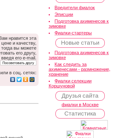
Вредители фиалок
Эписции
Подготовка ахименесов к
зимовке
Фиалки-стартеры
Вам нравится эта
Новые статьи
 цене и качеству,
тогда вы можете
Подготовка ахименесов к
товать его другу,
зимовке
 введя его e-mail.
Как следить за
ахименесами - размножение,
или в соц. сетях:
хранение
Фиалки селекции
Коршуновой
Друзья сайта
фиалки в Москве
Статистика
овой рюшей