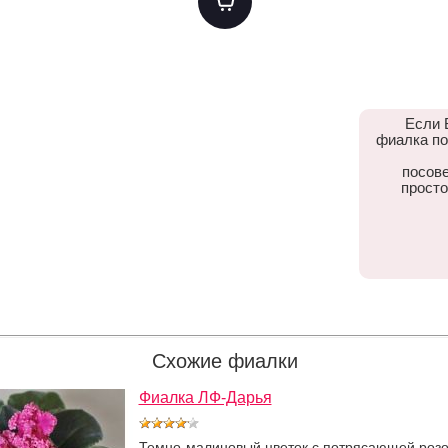
Если 
фиалка по
посове
просто
Схожие фиалки
Фиалка ЛФ-Дарья
Темно-малиновый цветок с потрясающей роз