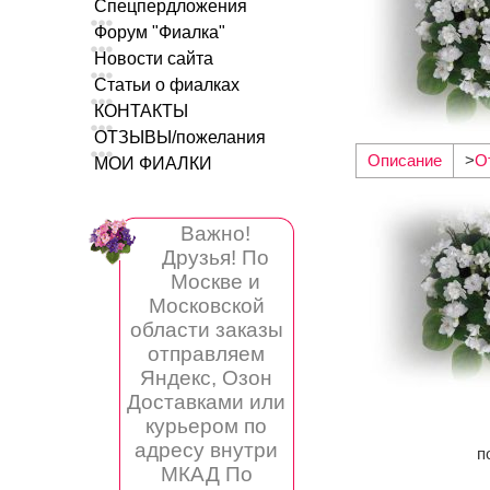
Спецпердложения
Форум "Фиалка"
Новости сайта
Статьи о фиалках
КОНТАКТЫ
ОТЗЫВЫ/пожелания
Описание
>
О
МОИ ФИАЛКИ
Важно!
Друзья! По
Москве и
Московской
области заказы
отправляем
Яндекс, Озон
Доставками или
курьером по
адресу внутри
п
МКАД По