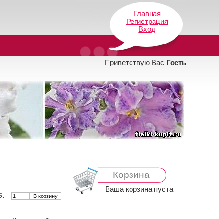
Главная
Регистрация
Вход
Приветствую Вас
Гость
й
Корзина
Ваша корзина пуста
б.