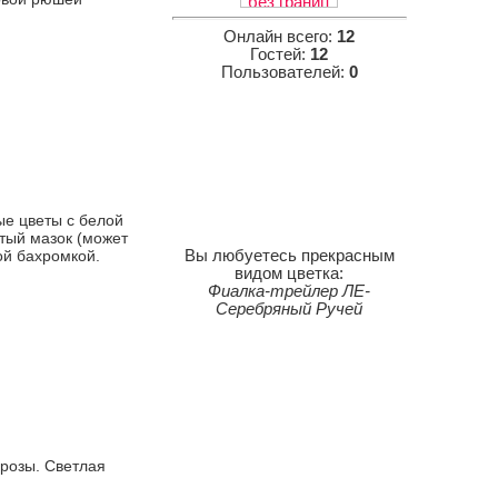
Онлайн всего:
12
Гостей:
12
Пользователей:
0
е цветы с белой
атый мазок (может
ой бахромкой.
Вы любуетесь прекрасным
видом цветка:
Фиалка-трейлер ЛЕ-
Серебряный Ручей
розы. Светлая