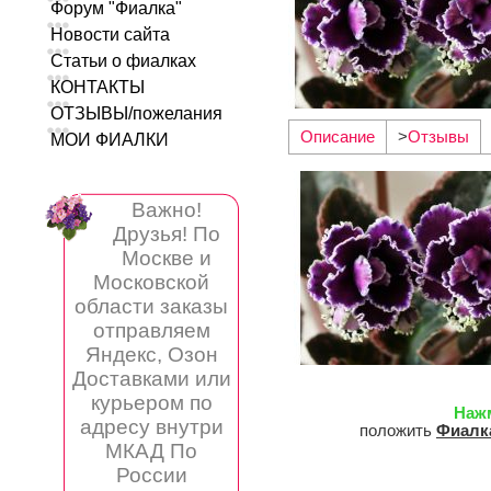
Форум "Фиалка"
Новости сайта
Статьи о фиалках
КОНТАКТЫ
ОТЗЫВЫ/пожелания
Описание
>
Отзывы
МОИ ФИАЛКИ
Важно!
Друзья! По
Москве и
Московской
области заказы
отправляем
Яндекс, Озон
Доставками или
курьером по
Наж
адресу внутри
положить
Фиалка
МКАД По
России