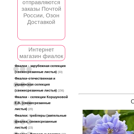
отправляются
заказы Почтой
России, Озон
Доставкой
Интернет
магазин фиалок
Фиалки - зарубежная селекция
(свежесрезанные листья)
(33)
Фиалки-отечественная и
украинская селекция
(свежесрезанные листья)
(156)
Фиалки - селекции Коршуновой
Е.В. (свежесрезанные
листья)
(20)
Фиалки: трейлеры (ампельные
фиалки, свежесрезанные
листья)
(23)
Фиалки - Взрослые розетки