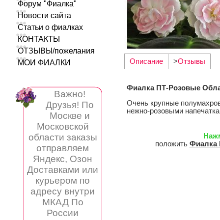
Форум "Фиалка"
Новости сайта
Статьи о фиалках
КОНТАКТЫ
ОТЗЫВЫ/пожелания
Описание
>
Отзывы
МОИ ФИАЛКИ
Фиалка ПТ-Розовые Обл
Важно!
Очень крупные полумахро
Друзья! По
нежно-розовыми напечатка
Москве и
Московской
области заказы
Наж
положить
Фиалка 
отправляем
Яндекс, Озон
Доставками или
курьером по
адресу внутри
МКАД По
России