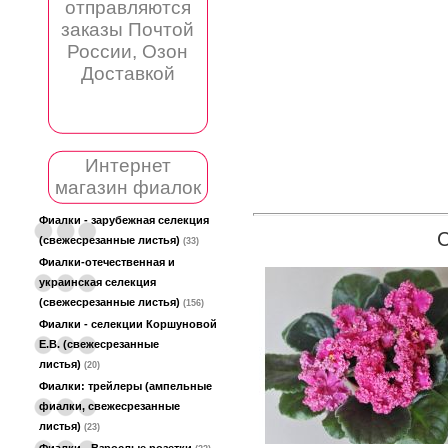
отправляются
заказы Почтой
России, Озон
Доставкой
Интернет
магазин фиалок
Фиалки - зарубежная селекция
(свежесрезанные листья)
(33)
Фиалки-отечественная и
украинская селекция
(свежесрезанные листья)
(156)
Фиалки - селекции Коршуновой
Е.В. (свежесрезанные
листья)
(20)
Фиалки: трейлеры (ампельные
фиалки, свежесрезанные
листья)
(23)
Фиалки - Взрослые розетки