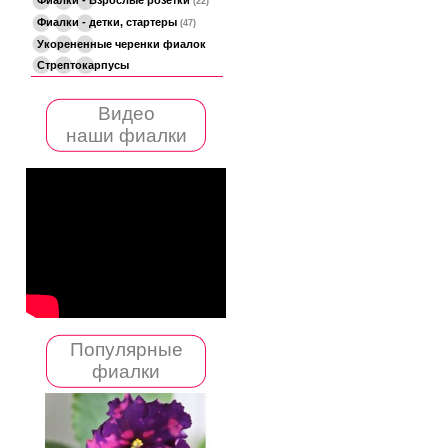
(22)
Фиалки - детки, стартеры
(47)
Укорененные черенки фиалок
Стрептокарпусы
Видео
наши фиалки
Популярные
фиалки