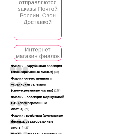
отправляются
заказы Почтой
России, Озон
Доставкой
Интернет
магазин фиалок
Фиалки - зарубежная селекция
(свежесрезанные листья)
(33)
Фиалки-отечественная и
украинская селекция
(свежесрезанные листья)
(156)
Фиалки - селекции Коршуновой
Е.В. (свежесрезанные
листья)
(20)
Фиалки: трейлеры (ампельные
фиалки, свежесрезанные
листья)
(23)
Фиалки - Взрослые розетки