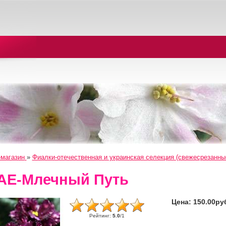
-магазин
»
Фиалки-отечественная и украинская селекция (свежесрезанны
АЕ-Млечный Путь
Цена:
150.00ру
Рейтинг
:
5.0
/
1