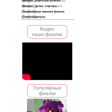
Фиалки - Взрослые розетки
(22)
Фиалки - детки, стартеры
(47)
Укорененные черенки фиалок
Стрептокарпусы
Видео
наши фиалки
Популярные
фиалки