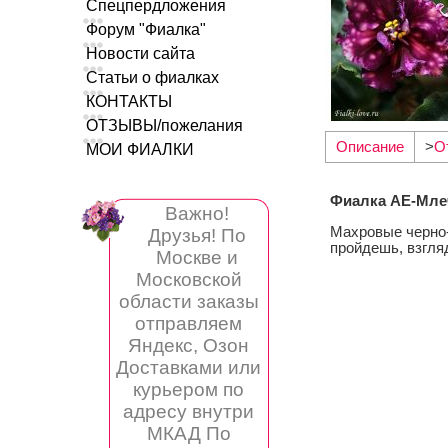
Спецпердложения
Форум "Фиалка"
Новости сайта
Статьи о фиалках
КОНТАКТЫ
ОТЗЫВЫ/пожелания
Описание
>
О
МОИ ФИАЛКИ
Фиалка АЕ-Мле
Важно!
Махровые черно-
Друзья! По
пройдешь, взгляд
Москве и
Московской
области заказы
отправляем
Яндекс, Озон
Доставками или
курьером по
адресу внутри
МКАД По