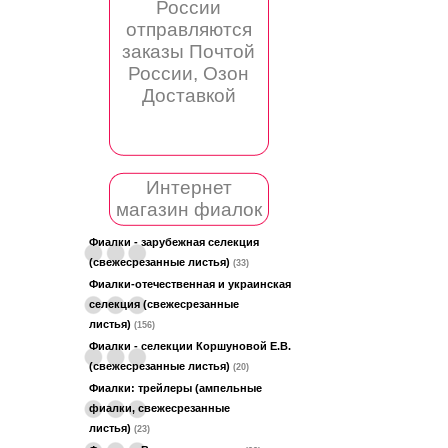
России
отправляются
заказы Почтой
России, Озон
Доставкой
Интернет
магазин фиалок
Фиалки - зарубежная селекция
(свежесрезанные листья)
(33)
Фиалки-отечественная и украинская
селекция (свежесрезанные
листья)
(156)
Фиалки - селекции Коршуновой Е.В.
(свежесрезанные листья)
(20)
Фиалки: трейлеры (ампельные
фиалки, свежесрезанные
листья)
(23)