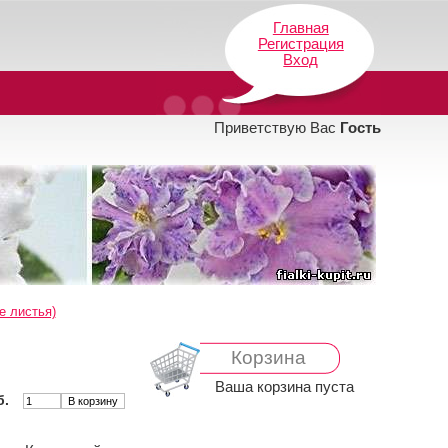
Главная
Регистрация
Вход
Приветствую Вас
Гость
е листья)
Корзина
Ваша корзина пуста
б.