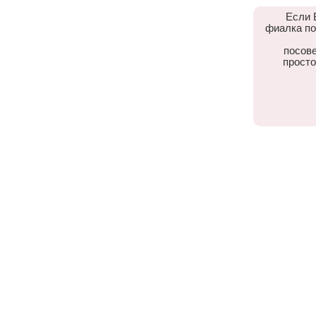
Если 
фиалка по
посове
просто