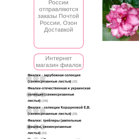
России
отправляются
заказы Почтой
России, Озон
Доставкой
Интернет
магазин фиалок
Фиалки - зарубежная селекция
(свежесрезанные листья)
(33)
Фиалки-отечественная и украинская
селекция (свежесрезанные
листья)
(156)
Фиалки - селекции Коршуновой Е.В.
(свежесрезанные листья)
(20)
Фиалки: трейлеры (ампельные
фиалки, свежесрезанные
листья)
(23)