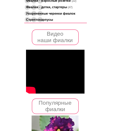
Фиалки - Взрослые розетки
(22)
Фиалки - детки, стартеры
(47)
Укорененные черенки фиалок
Стрептокарпусы
Видео
наши фиалки
Популярные
фиалки