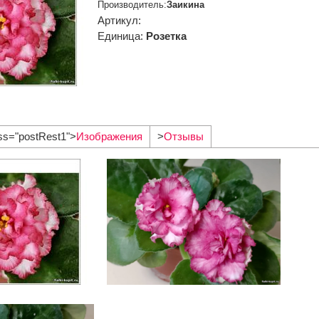
Производитель
:
Заикина
Артикул
:
Единица
:
Розетка
ss="postRest1">
Изображения
>
Отзывы