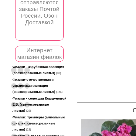
отправляются
заказы Почтой
России, Озон
Доставкой
Интернет
магазин фиалок
Фиалки - зарубежная селекция
(свежесрезанные листья)
(33)
Фиалки-отечественная и
украинская селекция
(свежесрезанные листья)
(156)
Фиалки - селекции Коршуновой
Е.В. (свежесрезанные
листья)
(20)
Фиалки: трейлеры (ампельные
фиалки, свежесрезанные
листья)
(23)
Фиалки - Взрослые розетки