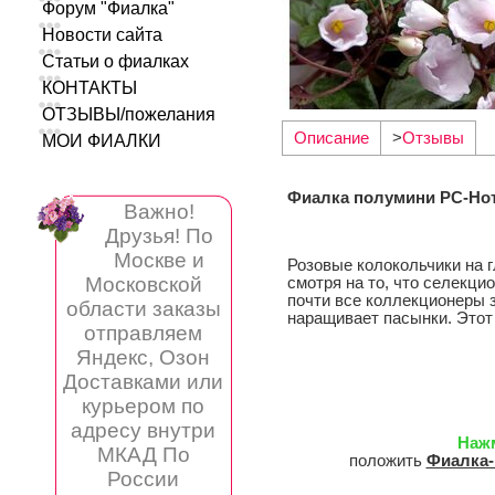
Форум "Фиалка"
Новости сайта
Статьи о фиалках
КОНТАКТЫ
ОТЗЫВЫ/пожелания
Описание
>
Отзывы
МОИ ФИАЛКИ
Фиалка полумини РС-Но
Важно!
Друзья! По
Москве и
Розовые колокольчики на г
Московской
смотря на то, что селекци
почти все коллекционеры з
области заказы
наращивает пасынки. Этот
отправляем
Яндекс, Озон
Доставками или
курьером по
адресу внутри
Наж
МКАД По
положить
Фиалка-
России