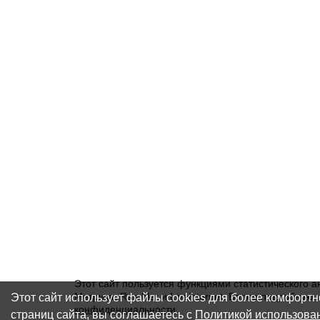
Этот сайт пользуется функциями статистического а
Этот сайт использует файлы cookies для более комфорт
Метрика, Rambler и Liveinternet. Более подробну
конфиденциальности
.
страниц сайта, вы соглашаетесь с
Политикой использова