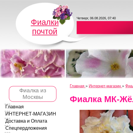
Четверг, 06.08.2026, 07:40
Фиалки
почтой
Главная
»
Интернет-магазин
»
Фиа
Фиалка из
Москвы
Фиалка МК-Жё
Главная
ИНТЕРНЕТ-МАГАЗИН
Доставка и Оплата
Спецпердложения