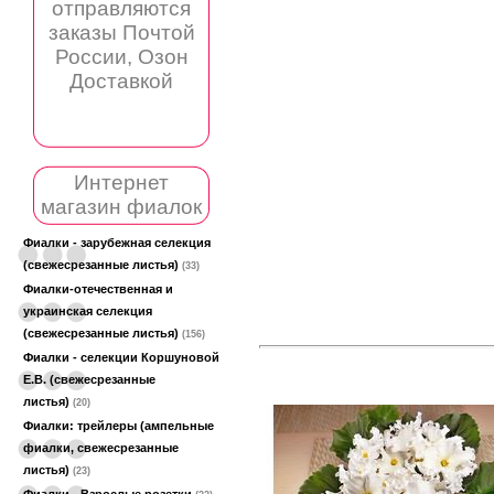
отправляются
заказы Почтой
России, Озон
Доставкой
Интернет
магазин фиалок
Фиалки - зарубежная селекция
(свежесрезанные листья)
(33)
Фиалки-отечественная и
украинская селекция
(свежесрезанные листья)
(156)
Фиалки - селекции Коршуновой
Е.В. (свежесрезанные
листья)
(20)
Фиалки: трейлеры (ампельные
фиалки, свежесрезанные
листья)
(23)
Фиалки - Взрослые розетки