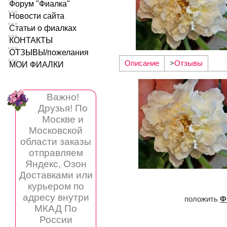
Форум "Фиалка"
Новости сайта
Статьи о фиалках
КОНТАКТЫ
ОТЗЫВЫ/пожелания
Описание
>
Отзывы
МОИ ФИАЛКИ
Важно!
Друзья! По
Москве и
Московской
области заказы
отправляем
Яндекс, Озон
Доставками или
курьером по
адресу внутри
положить
Ф
МКАД По
России