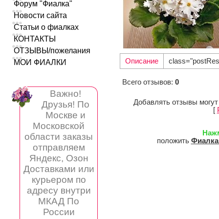
Форум "Фиалка"
Новости сайта
Статьи о фиалках
КОНТАКТЫ
ОТЗЫВЫ/пожелания
Описание
class="postRes
МОИ ФИАЛКИ
Всего отзывов
:
0
Важно!
Добавлять отзывы могут
Друзья! По
[
Москве и
Московской
Наж
области заказы
положить
Фиалка
отправляем
Яндекс, Озон
Доставками или
курьером по
адресу внутри
МКАД По
России