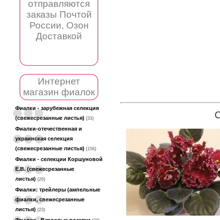
отправляются
заказы Почтой
России, Озон
Доставкой
Интернет
магазин фиалок
Фиалки - зарубежная селекция
(свежесрезанные листья)
(33)
Фиалки-отечественная и
украинская селекция
(свежесрезанные листья)
(156)
Фиалки - селекции Коршуновой
Е.В. (свежесрезанные
листья)
(20)
Фиалки: трейлеры (ампельные
фиалки, свежесрезанные
листья)
(23)
Фиалки - Взрослые розетки