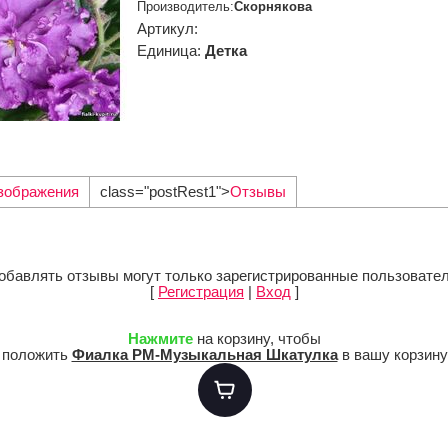
Производитель
:
Скорнякова
Артикул
:
Единица
:
Детка
зображения
class="postRest1">
Отзывы
обавлять отзывы могут только зарегистрированные пользовател
[
Регистрация
|
Вход
]
Нажмите
на корзину, чтобы
положить
Фиалка РМ-Музыкальная Шкатулка
в вашу корзину