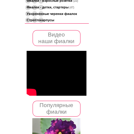
Фиалки - Взрослые розетки
(22)
Фиалки - детки, стартеры
(47)
Укорененные черенки фиалок
Стрептокарпусы
Видео
наши фиалки
Популярные
фиалки