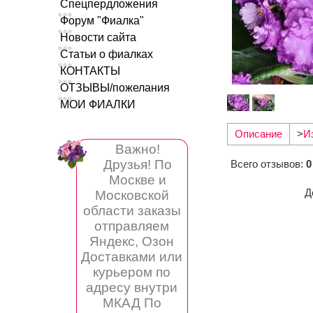
Спецпердложения
Форум "Фиалка"
Новости сайта
Статьи о фиалках
КОНТАКТЫ
ОТЗЫВЫ/пожелания
МОИ ФИАЛКИ
Описание
>
И
Важно!
Друзья! По
Всего отзывов
:
0
Москве и
Д
Московской
области заказы
отправляем
Яндекс, Озон
Доставками или
курьером по
адресу внутри
МКАД По