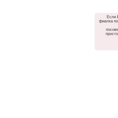
Если 
фиалка по
посове
просто