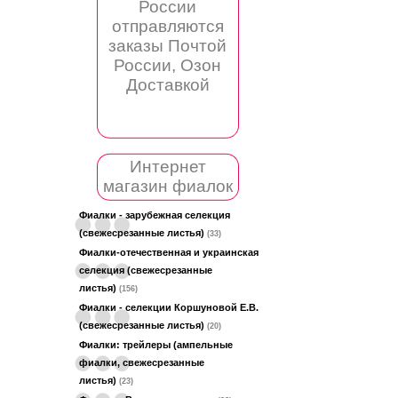
России
отправляются
заказы Почтой
России, Озон
Доставкой
Интернет
магазин фиалок
Фиалки - зарубежная селекция
(свежесрезанные листья)
(33)
Фиалки-отечественная и украинская
селекция (свежесрезанные
листья)
(156)
Фиалки - селекции Коршуновой Е.В.
(свежесрезанные листья)
(20)
Фиалки: трейлеры (ампельные
фиалки, свежесрезанные
листья)
(23)