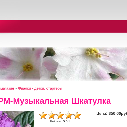
-магазин
»
Фиалки - детки, стартеры
РМ-Музыкальная Шкатулка
Цена:
350.00ру
Рейтинг
:
5.0
/
1