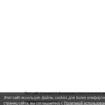
Этот сайт пользуется функциями статистического а
Этот сайт использует файлы cookies для более комфорт
Метрика, Rambler и Liveinternet. Более подробну
конфиденциальности
.
страниц сайта, вы соглашаетесь с
Политикой использова