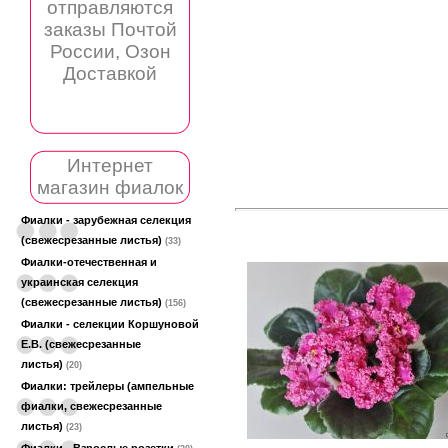
отправляются
заказы Почтой
России, Озон
Доставкой
Интернет
магазин фиалок
Фиалки - зарубежная селекция
(свежесрезанные листья)
(33)
Фиалки-отечественная и
украинская селекция
(свежесрезанные листья)
(156)
Фиалки - селекции Коршуновой
Е.В. (свежесрезанные
листья)
(20)
Фиалки: трейлеры (ампельные
фиалки, свежесрезанные
листья)
(23)
Фиалки - Взрослые розетки