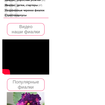
(22)
Фиалки - детки, стартеры
(47)
Укорененные черенки фиалок
Стрептокарпусы
Видео
наши фиалки
Популярные
фиалки