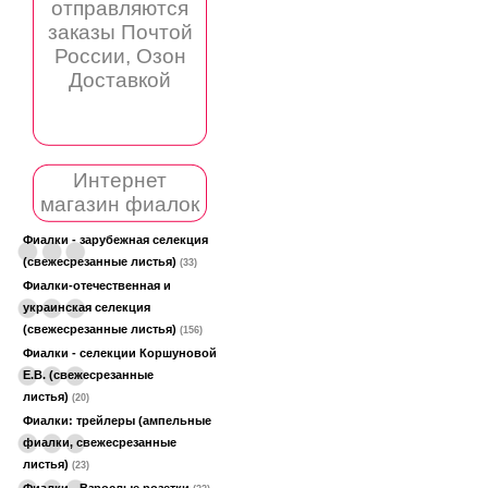
отправляются
заказы Почтой
России, Озон
Доставкой
Интернет
магазин фиалок
Фиалки - зарубежная селекция
(свежесрезанные листья)
(33)
Фиалки-отечественная и
украинская селекция
(свежесрезанные листья)
(156)
Фиалки - селекции Коршуновой
Е.В. (свежесрезанные
листья)
(20)
Фиалки: трейлеры (ампельные
фиалки, свежесрезанные
листья)
(23)
Фиалки - Взрослые розетки