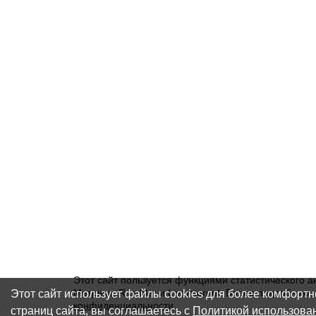
Этот сайт пользуется функциями статистического а
Этот сайт использует файлы cookies для более комфорт
Метрика, Rambler и Liveinternet. Более подробну
конфиденциальности
.
страниц сайта, вы соглашаетесь с
Политикой использова