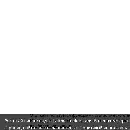
Этот сайт пользуется функциями статистического а
Этот сайт использует файлы cookies для более комфорт
Метрика, Rambler и Liveinternet. Более подробну
конфиденциальности
.
страниц сайта, вы соглашаетесь с
Политикой использова