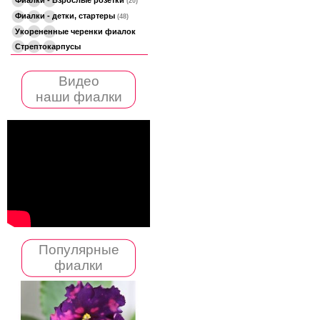
(20)
Фиалки - детки, стартеры
(48)
Укорененные черенки фиалок
Стрептокарпусы
Видео
наши фиалки
Популярные
фиалки