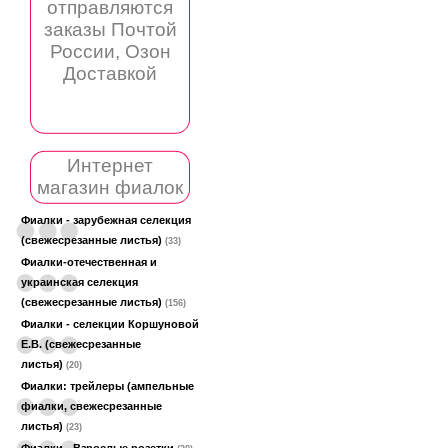
отправляются
заказы Почтой
России, Озон
Доставкой
Интернет
магазин фиалок
Фиалки - зарубежная селекция
(свежесрезанные листья)
(33)
Фиалки-отечественная и
украинская селекция
(свежесрезанные листья)
(156)
Фиалки - селекции Коршуновой
Е.В. (свежесрезанные
листья)
(20)
Фиалки: трейлеры (ампельные
фиалки, свежесрезанные
листья)
(23)
Фиалки - Взрослые розетки