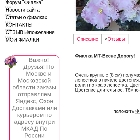
Форум "Фиалка"
Новости сайта
Статьи о фиалках
КОНТАКТЫ
ОТЗЫВЫ/пожелания
Описание
>
Отзывы
МОИ ФИАЛКИ
Фиалка МТ-Весне Дорогу!
Важно!
Друзья! По
Москве и
Очень крупные (8 см) полума
Московской
лепестков в начале цветения.
волан по краю лепестка. Цве
области заказы
Цветение длительное. Тёмно-
отправляем
Яндекс, Озон
Доставками или
положить
Ф
курьером по
адресу внутри
МКАД По
России