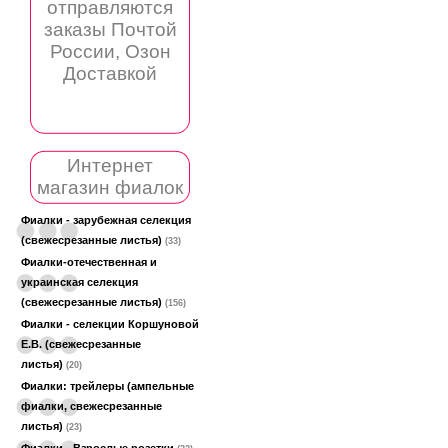
отправляются
заказы Почтой
России, Озон
Доставкой
Интернет
магазин фиалок
Фиалки - зарубежная селекция
(свежесрезанные листья)
(33)
Фиалки-отечественная и
украинская селекция
(свежесрезанные листья)
(156)
Фиалки - селекции Коршуновой
Е.В. (свежесрезанные
листья)
(20)
Фиалки: трейлеры (ампельные
фиалки, свежесрезанные
листья)
(23)
Фиалки - Взрослые розетки