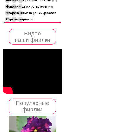
(22)
Фиалки - детки, стартеры
(47)
Укорененные черенки фиалок
Стрептокарпусы
Видео
наши фиалки
Популярные
фиалки