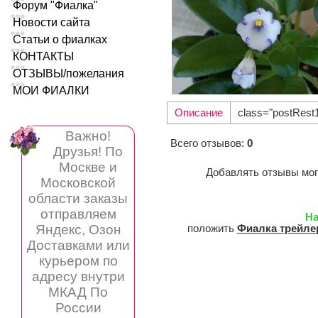
Форум "Фиалка"
Новости сайта
Статьи о фиалках
КОНТАКТЫ
ОТЗЫВЫ/пожелания
МОИ ФИАЛКИ
Описание
class="postRest
Важно!
Всего отзывов
:
0
Друзья! По
Москве и
Добавлять отзывы мог
Московской
области заказы
отправляем
Н
Яндекс, Озон
положить
Фиалка трейл
Доставками или
курьером по
адресу внутри
МКАД По
России