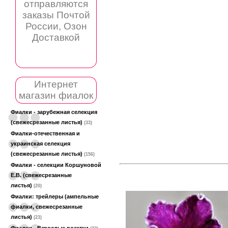
отправляются
заказы Почтой
России, Озон
Доставкой
Интернет
магазин фиалок
Фиалки - зарубежная селекция
(свежесрезанные листья)
(33)
Фиалки-отечественная и
украинская селекция
(свежесрезанные листья)
(156)
Фиалки - селекции Коршуновой
Е.В. (свежесрезанные
листья)
(20)
Фиалки: трейлеры (ампельные
фиалки, свежесрезанные
листья)
(23)
Фиалки - Взрослые розетки