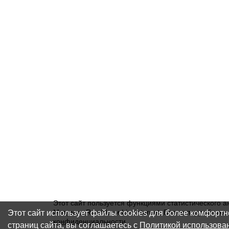
Этот сайт пользуется функциями статистического а
Этот сайт использует файлы cookies для более комфорт
Метрика, Rambler и Liveinternet. Более подробну
конфиденциальности
.
страниц сайта, вы соглашаетесь с
Политикой использова