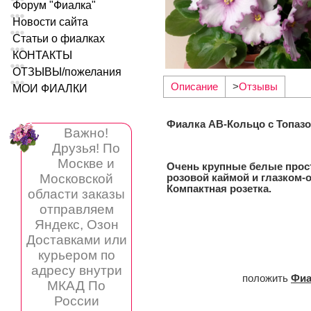
Форум "Фиалка"
Новости сайта
Статьи о фиалках
КОНТАКТЫ
ОТЗЫВЫ/пожелания
Описание
>
Отзывы
МОИ ФИАЛКИ
Фиалка АВ-Кольцо с Топаз
Важно!
Друзья! По
Москве и
Очень крупные белые прос
Московской
розовой каймой и глазком-
Компактная розетка.
области заказы
отправляем
Яндекс, Озон
Доставками или
курьером по
адресу внутри
положить
Фиа
МКАД По
России