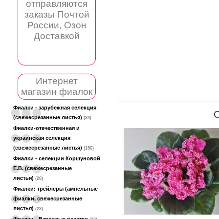
отправляются
заказы Почтой
России, Озон
Доставкой
Интернет
магазин фиалок
Фиалки - зарубежная селекция
(свежесрезанные листья)
(33)
Фиалки-отечественная и
украинская селекция
(свежесрезанные листья)
(156)
Фиалки - селекции Коршуновой
Е.В. (свежесрезанные
листья)
(20)
Фиалки: трейлеры (ампельные
фиалки, свежесрезанные
листья)
(23)
Фиалки - Взрослые розетки