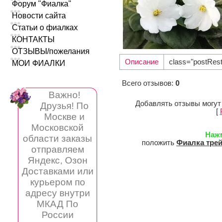
Форум "Фиалка"
Новости сайта
Статьи о фиалках
КОНТАКТЫ
ОТЗЫВЫ/пожелания
Описание
class="postRes
МОИ ФИАЛКИ
Всего отзывов
:
0
Важно!
Добавлять отзывы могут
Друзья! По
[
Москве и
Московской
Наж
области заказы
положить
Фиалка тре
отправляем
Яндекс, Озон
Доставками или
курьером по
адресу внутри
МКАД По
России