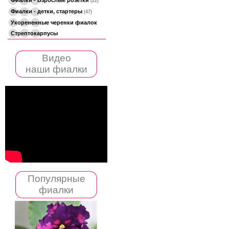
(22)
Фиалки - детки, стартеры
(47)
Укорененные черенки фиалок
Стрептокарпусы
Видео
наши фиалки
Популярные
фиалки