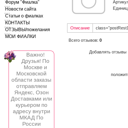
Форум "Фиалка"
Артику
Единиц
Новости сайта
Статьи о фиалках
КОНТАКТЫ
Описание
class="postRest
ОТЗЫВЫ/пожелания
МОИ ФИАЛКИ
Всего отзывов
:
0
Добавлять отзывы 
Важно!
Друзья! По
Москве и
Московской
положи
области заказы
отправляем
Яндекс, Озон
Доставками или
курьером по
адресу внутри
МКАД По
России