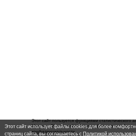
Этот сайт пользуется функциями статистического а
Этот сайт использует файлы cookies для более комфорт
Метрика, Rambler и Liveinternet. Более подробну
конфиденциальности
.
страниц сайта, вы соглашаетесь с
Политикой использова