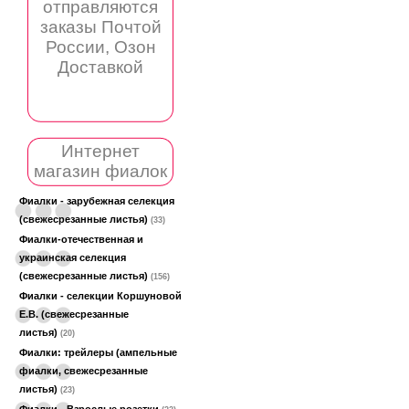
отправляются
заказы Почтой
России, Озон
Доставкой
Интернет
магазин фиалок
Фиалки - зарубежная селекция
(свежесрезанные листья)
(33)
Фиалки-отечественная и
украинская селекция
(свежесрезанные листья)
(156)
Фиалки - селекции Коршуновой
Е.В. (свежесрезанные
листья)
(20)
Фиалки: трейлеры (ампельные
фиалки, свежесрезанные
листья)
(23)
Фиалки - Взрослые розетки