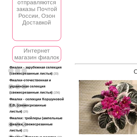
отправляются
заказы Почтой
России, Озон
Доставкой
Интернет
магазин фиалок
Фиалки - зарубежная селекция
(свежесрезанные листья)
(33)
Фиалки-отечественная и
украинская селекция
(свежесрезанные листья)
(156)
Фиалки - селекции Коршуновой
Е.В. (свежесрезанные
листья)
(20)
Фиалки: трейлеры (ампельные
фиалки, свежесрезанные
листья)
(23)
Фиалки - Взрослые розетки