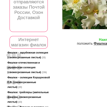
отправляются
заказы Почтой
России, Озон
Доставкой
Интернет
Наж
положить
Фиалка
магазин фиалок
Фиалки - зарубежная селекция
(свежесрезанные листья)
(33)
Фиалки-отечественная и
украинская селекция
(свежесрезанные листья)
(156)
Фиалки - селекции Коршуновой
Е.В. (свежесрезанные
листья)
(20)
Фиалки: трейлеры (ампельные
фиалки, свежесрезанные
листья)
(23)
Фиалки - Взрослые розетки