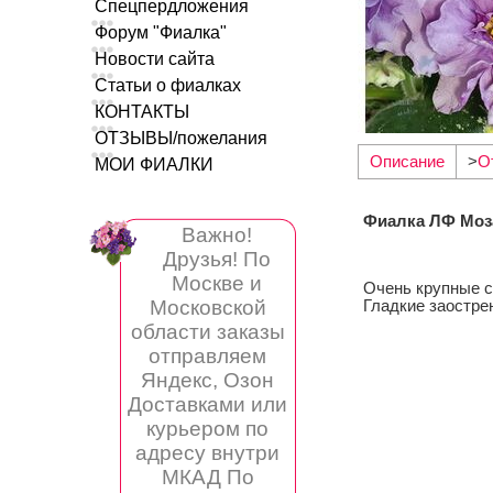
Спецпердложения
Форум "Фиалка"
Новости сайта
Статьи о фиалках
КОНТАКТЫ
ОТЗЫВЫ/пожелания
Описание
>
О
МОИ ФИАЛКИ
Фиалка ЛФ Моз
Важно!
Друзья! По
Москве и
Очень крупные с
Московской
Гладкие заостре
области заказы
отправляем
Яндекс, Озон
Доставками или
курьером по
адресу внутри
МКАД По