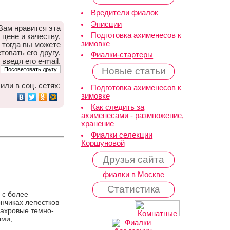
Вредители фиалок
Эписции
Вам нравится эта
Подготовка ахименесов к
 цене и качеству,
зимовке
тогда вы можете
товать его другу,
Фиалки-стартеры
 введя его e-mail.
Новые статьи
или в соц. сетях:
Подготовка ахименесов к
зимовке
Как следить за
ахименесами - размножение,
хранение
Фиалки селекции
Коршуновой
Друзья сайта
фиалки в Москве
Статистика
 с более
нчиках лепестков
махровые темно-
ыми,