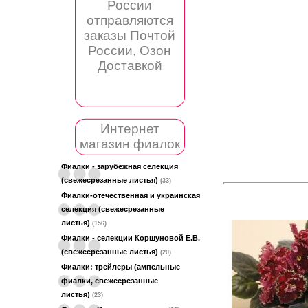
России
отправляются
заказы Почтой
России, Озон
Доставкой
Интернет
магазин фиалок
Фиалки - зарубежная селекция
(свежесрезанные листья)
(33)
Фиалки-отечественная и украинская
селекция (свежесрезанные
листья)
(156)
Фиалки - селекции Коршуновой Е.В.
(свежесрезанные листья)
(20)
Фиалки: трейлеры (ампельные
фиалки, свежесрезанные
листья)
(23)