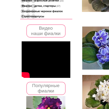
Фиалки - Взрослые розетки
(22)
Фиалки - детки, стартеры
(47)
Укорененные черенки фиалок
Стрептокарпусы
Видео
наши фиалки
Популярные
фиалки