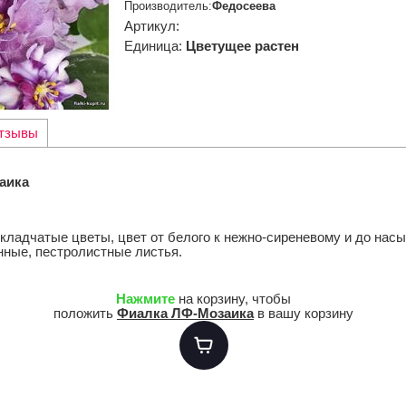
Производитель
:
Федосеева
Артикул
:
Единица
:
Цветущее растен
тзывы
аика
кладчатые цветы, цвет от белого к нежно-сиреневому и до нас
нные, пестролистные листья.
Нажмите
на корзину, чтобы
положить
Фиалка ЛФ-Мозаика
в вашу корзину