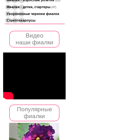
(22)
Фиалки - детки, стартеры
(47)
Укорененные черенки фиалок
Стрептокарпусы
Видео
наши фиалки
Популярные
фиалки