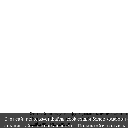
Этот сайт пользуется функциями статистического а
Этот сайт использует файлы cookies для более комфорт
Метрика, Rambler и Liveinternet. Более подробну
конфиденциальности
.
страниц сайта, вы соглашаетесь с
Политикой использова