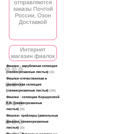
отправляются
заказы Почтой
России, Озон
Доставкой
Интернет
магазин фиалок
Фиалки - зарубежная селекция
(свежесрезанные листья)
(33)
Фиалки-отечественная и
украинская селекция
(свежесрезанные листья)
(156)
Фиалки - селекции Коршуновой
Е.В. (свежесрезанные
листья)
(20)
Фиалки: трейлеры (ампельные
фиалки, свежесрезанные
листья)
(23)
Фиалки - Взрослые розетки