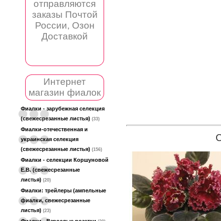
отправляются
заказы Почтой
России, Озон
Доставкой
Интернет
магазин фиалок
Фиалки - зарубежная селекция
(свежесрезанные листья)
(33)
Фиалки-отечественная и
украинская селекция
(свежесрезанные листья)
(156)
Фиалки - селекции Коршуновой
Е.В. (свежесрезанные
листья)
(20)
Фиалки: трейлеры (ампельные
фиалки, свежесрезанные
листья)
(23)
Фиалки - Взрослые розетки