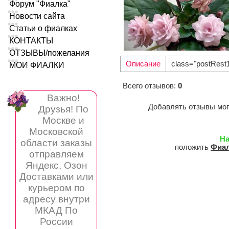
Форум "Фиалка"
Новости сайта
Статьи о фиалках
КОНТАКТЫ
ОТЗЫВЫ/пожелания
Описание
class="postRest
МОИ ФИАЛКИ
Всего отзывов
:
0
Важно!
Добавлять отзывы мог
Друзья! По
Москве и
Московской
Н
области заказы
положить
Фиал
отправляем
Яндекс, Озон
Доставками или
курьером по
адресу внутри
МКАД По
России