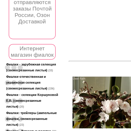
отправляются
заказы Почтой
России, Озон
Доставкой
Интернет
магазин фиалок
Фиалки - зарубежная селекция
(свежесрезанные листья)
(33)
Фиалки-отечественная и
украинская селекция
(свежесрезанные листья)
(156)
Фиалки - селекции Коршуновой
Е.В. (свежесрезанные
листья)
(20)
Фиалки: трейлеры (ампельные
фиалки, свежесрезанные
листья)
(23)
Фиалки - Взрослые розетки