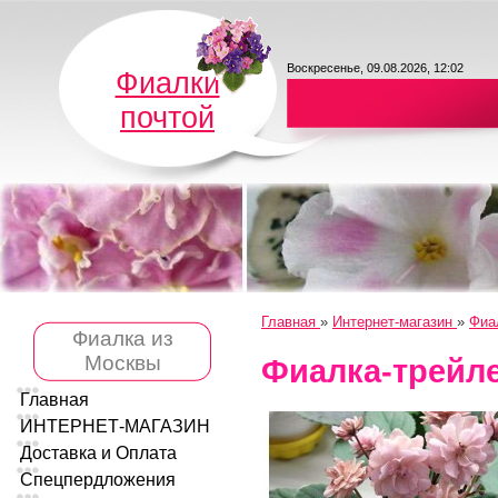
Воскресенье, 09.08.2026, 12:02
Фиалки
почтой
Главная
»
Интернет-магазин
»
Фиа
Фиалка из
Москвы
Фиалка-трейле
Главная
ИНТЕРНЕТ-МАГАЗИН
Доставка и Оплата
Спецпердложения