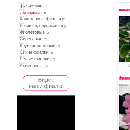
фуксиевые
[1]
Фиалк
с напечатками
[8]
Коралловые фиалки
[2]
Розовые, персиковые
[8]
Фиолетовые
[0]
Сиреневые
[7]
Крупноцветковые
[7]
Синие фиалки
[3]
Белые фиалки
[16]
Ахименесы
[99]
Фиалк
Видео
наши фиалки