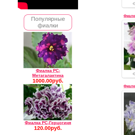
Фиалк
Популярные
фиалки
Фиалка РС-
Метагалактика
1000.00руб.
Фиалк
Фиалка РС-Герцогиня
120.00руб.