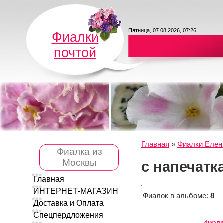
Пятница, 07.08.2026, 07:26
Фиалки
почтой
Главная
»
Фиалки Елен
Фиалка из
Москвы
с напечатк
Главная
ИНТЕРНЕТ-МАГАЗИН
Фиалок в альбоме
:
8
Доставка и Оплата
Спецпердложения
Фиалк