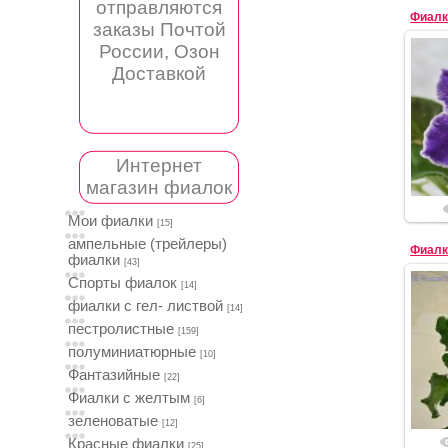
отправляются
заказы Почтой
России, Озон
Доставкой
Интернет
магазин фиалок
Мои фиалки
[15]
ампельные (трейлеры)
Фиалк
фиалки
[43]
Спорты фиалок
[14]
фиалки с гел- листвой
[14]
пестролистные
[159]
полуминиатюрные
[10]
Фантазийные
[22]
Фиалки с желтым
[6]
зеленоватые
[12]
Красные фиалки
[25]