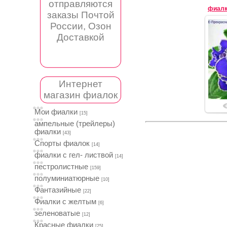
отправляются
фиалк
заказы Почтой
России, Озон
Доставкой
Интернет
магазин фиалок
Мои фиалки
[15]
ампельные (трейлеры)
фиалки
[43]
Спорты фиалок
[14]
фиалки с гел- листвой
[14]
пестролистные
[159]
полуминиатюрные
[10]
Фантазийные
[22]
Фиалки с желтым
[6]
зеленоватые
[12]
Красные фиалки
[25]