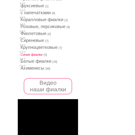
фуксиевые
[1]
с напечатками
[8]
Коралловые фиалки
[2]
Розовые, персиковые
[8]
Фиолетовые
[0]
Сиреневые
[7]
Крупноцветковые
[7]
Синие фиалки
[3]
Белые фиалки
[16]
Ахименесы
[99]
Видео
наши фиалки