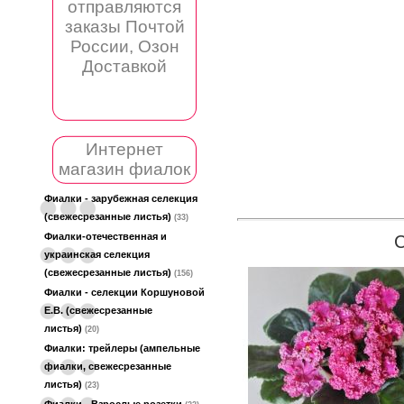
отправляются
заказы Почтой
России, Озон
Доставкой
Интернет
магазин фиалок
Фиалки - зарубежная селекция
(свежесрезанные листья)
(33)
Фиалки-отечественная и
украинская селекция
(свежесрезанные листья)
(156)
Фиалки - селекции Коршуновой
Е.В. (свежесрезанные
листья)
(20)
Фиалки: трейлеры (ампельные
фиалки, свежесрезанные
листья)
(23)
Фиалки - Взрослые розетки