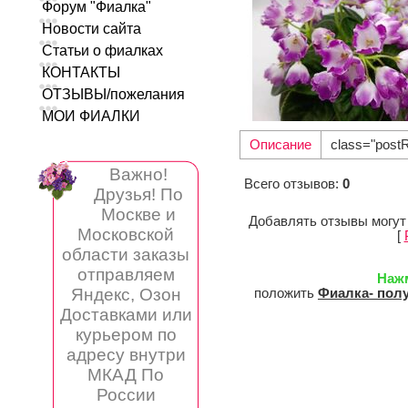
Форум "Фиалка"
Новости сайта
Статьи о фиалках
КОНТАКТЫ
ОТЗЫВЫ/пожелания
МОИ ФИАЛКИ
Описание
class="post
Важно!
Всего отзывов
:
0
Друзья! По
Москве и
Добавлять отзывы могут
Московской
[
области заказы
отправляем
Наж
Яндекс, Озон
положить
Фиалка- полу
Доставками или
курьером по
адресу внутри
МКАД По
России