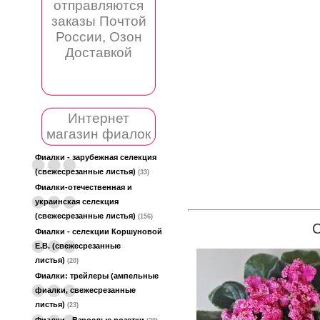
отправляются
заказы Почтой
России, Озон
Доставкой
Интернет
магазин фиалок
Фиалки - зарубежная селекция
(свежесрезанные листья)
(33)
Фиалки-отечественная и
украинская селекция
(свежесрезанные листья)
(156)
Фиалки - селекции Коршуновой
Е.В. (свежесрезанные
листья)
(20)
Фиалки: трейлеры (ампельные
фиалки, свежесрезанные
листья)
(23)
Фиалки - Взрослые розетки