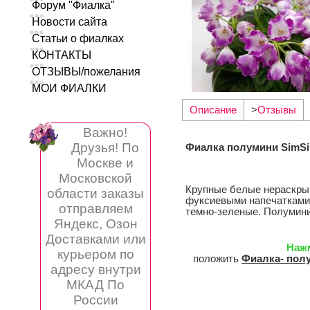
Форум "Фиалка"
Новости сайта
Статьи о фиалках
КОНТАКТЫ
ОТЗЫВЫ/пожелания
МОИ ФИАЛКИ
Описание
>
Отзывы
Важно!
Друзья! По
Фиалка полумини SimSi
Москве и
Московской
Крупные белые нераскры
области заказы
фуксиевыми напечатками 
отправляем
темно-зеленые. Полумини
Яндекс, Озон
Доставками или
Наж
курьером по
положить
Фиалка- полу
адресу внутри
МКАД По
России