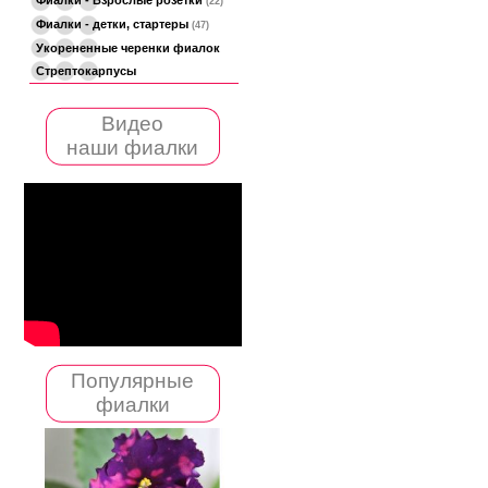
(22)
Фиалки - детки, стартеры
(47)
Укорененные черенки фиалок
Стрептокарпусы
Видео
наши фиалки
Популярные
фиалки