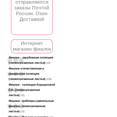
отправляются
заказы Почтой
России, Озон
Доставкой
Интернет
магазин фиалок
Фиалки - зарубежная селекция
(свежесрезанные листья)
(33)
Фиалки-отечественная и
украинская селекция
(свежесрезанные листья)
(156)
Фиалки - селекции Коршуновой
Е.В. (свежесрезанные
листья)
(20)
Фиалки: трейлеры (ампельные
фиалки, свежесрезанные
листья)
(23)
Фиалки - Взрослые розетки