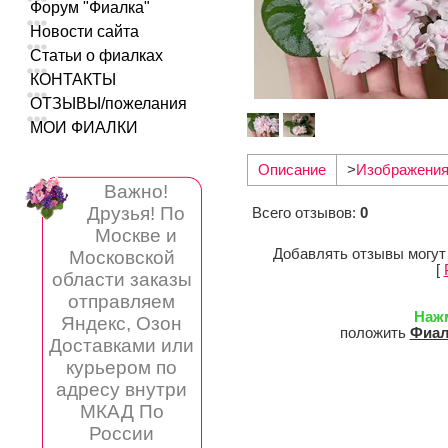
Форум "Фиалка"
Новости сайта
Статьи о фиалках
КОНТАКТЫ
ОТЗЫВЫ/пожелания
МОИ ФИАЛКИ
Описание
>
Изображени
Важно!
Друзья! По
Всего отзывов
:
0
Москве и
Добавлять отзывы могут
Московской
[
области заказы
отправляем
Наж
Яндекс, Озон
положить
Фиал
Доставками или
курьером по
адресу внутри
МКАД По
России