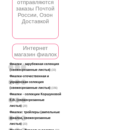
отправляются
заказы Почтой
России, Озон
Доставкой
Интернет
магазин фиалок
Фиалки - зарубежная селекция
(свежесрезанные листья)
(33)
Фиалки-отечественная и
украинская селекция
(свежесрезанные листья)
(156)
Фиалки - селекции Коршуновой
Е.В. (свежесрезанные
листья)
(20)
Фиалки: трейлеры (ампельные
фиалки, свежесрезанные
листья)
(23)
Фиалки - Взрослые розетки