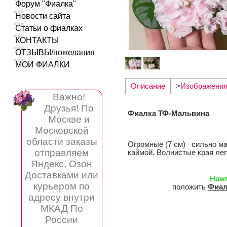
Форум "Фиалка"
Новости сайта
Статьи о фиалках
КОНТАКТЫ
ОТЗЫВЫ/пожелания
МОИ ФИАЛКИ
Описание
>
Изображени
Важно!
Друзья! По
Фиалка ТФ-Мальвина
Москве и
Московской
области заказы
Огромные (7 см) сильно ма
отправляем
каймой. Волнистые края леп
Яндекс, Озон
Доставками или
Наж
курьером по
положить
Фиал
адресу внутри
МКАД По
России