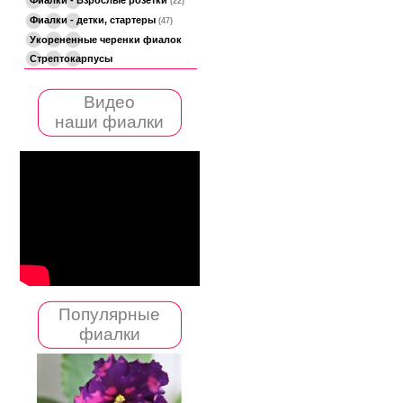
(22)
Фиалки - детки, стартеры
(47)
Укорененные черенки фиалок
Стрептокарпусы
Видео
наши фиалки
Популярные
фиалки