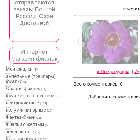
отправляются
заказы Почтой
посети
России, Озон
Доставкой
Интернет
магазин фиалок
Мои фиалки
[15]
« Предыдущая
|
79
ампельные (трейлеры)
фиалки
[43]
Всего комментариев
:
0
Спорты фиалок
[14]
фиалки с гел- листвой
Добавлять комментарии
[14]
пестролистные
[159]
полуминиатюрные
[10]
Фантазийные
[22]
Фиалки с желтым
[6]
зеленоватые
[12]
Красные фиалки
[25]