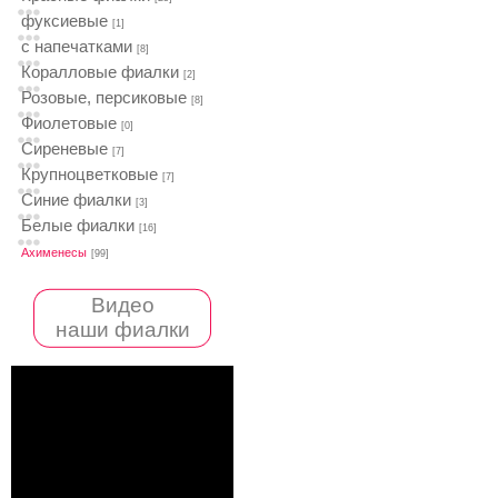
фуксиевые
[1]
с напечатками
[8]
Коралловые фиалки
[2]
Розовые, персиковые
[8]
Фиолетовые
[0]
Сиреневые
[7]
Крупноцветковые
[7]
Синие фиалки
[3]
Белые фиалки
[16]
Ахименесы
[99]
Видео
наши фиалки