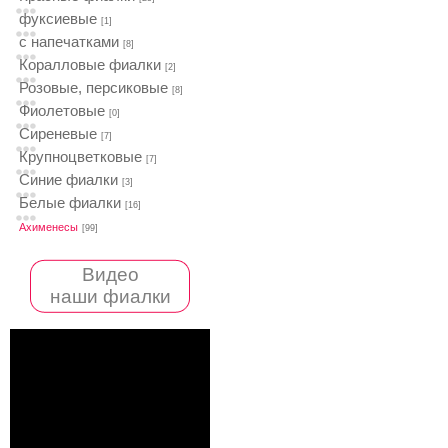
фуксиевые
[1]
с напечатками
[8]
Коралловые фиалки
[2]
Розовые, персиковые
[8]
Фиолетовые
[0]
Сиреневые
[7]
Крупноцветковые
[7]
Синие фиалки
[3]
Белые фиалки
[16]
Ахименесы
[99]
Видео
наши фиалки