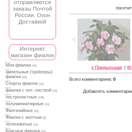
отправляются
заказы Почтой
посети
России, Озон
Доставкой
Интернет
магазин фиалок
Мои фиалки
[15]
« Предыдущая
|
45
ампельные (трейлеры)
фиалки
[43]
Всего комментариев
:
0
Спорты фиалок
[14]
фиалки с гел- листвой
Добавлять комментарии
[14]
пестролистные
[159]
полуминиатюрные
[10]
Фантазийные
[22]
Фиалки с желтым
[6]
зеленоватые
[12]
Красные фиалки
[25]