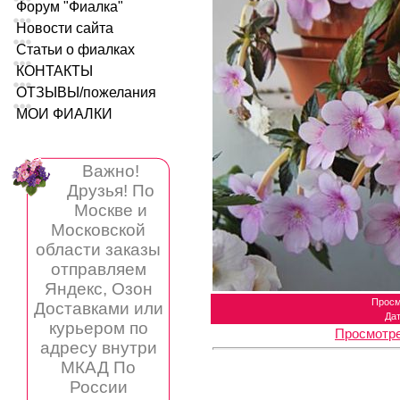
Форум "Фиалка"
Новости сайта
Статьи о фиалках
КОНТАКТЫ
ОТЗЫВЫ/пожелания
МОИ ФИАЛКИ
Важно!
Друзья! По
Москве и
Московской
области заказы
отправляем
Яндекс, Озон
Просм
Доставками или
Да
курьером по
Просмотре
адресу внутри
МКАД По
России