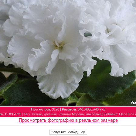
Просмотров
: 3120 |
Размеры
: 640x480px/45.7Kb
та
: 15.03.2021 |
Теги
:
белые
,
крупные.
,
фиалки Морева
,
махровые
|
Добавил
:
ElenaTroic
Просмотреть фотографию в реальном размере