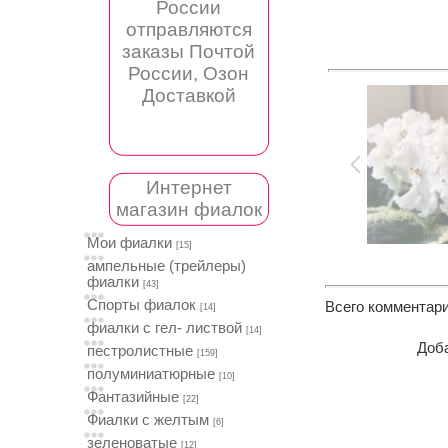
России
отправляются
заказы Почтой
России, Озон
Доставкой
Интернет
магазин фиалок
Мои фиалки
[15]
ампельные (трейлеры)
фиалки
[43]
Спорты фиалок
Всего комментар
[14]
фиалки с гел- листвой
[14]
Доба
пестролистные
[159]
полуминиатюрные
[10]
Фантазийные
[22]
Фиалки с желтым
[6]
зеленоватые
[12]