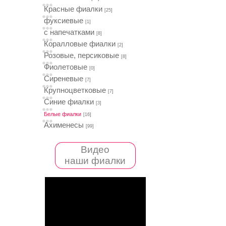
Красные фиалки
[25]
фуксиевые
[1]
с напечатками
[8]
Коралловые фиалки
[2]
Розовые, персиковые
[8]
Фиолетовые
[0]
Сиреневые
[7]
Крупноцветковые
[7]
Синие фиалки
[3]
Белые фиалки
[16]
Ахименесы
[99]
Видео
наши фиалки