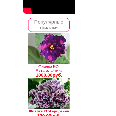
Популярные
фиалки
Фиалка РС-
Метагалактика
1000.00руб.
Фиалка РС-Герцогиня
120.00руб.