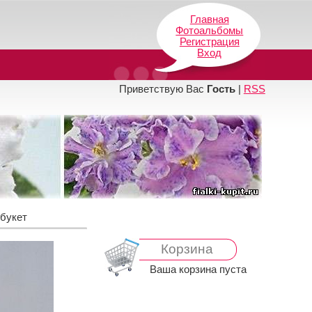
Главная
Фотоальбомы
Регистрация
Вход
Приветствую Вас
Гость
|
RSS
букет
Корзина
Ваша корзина пуста