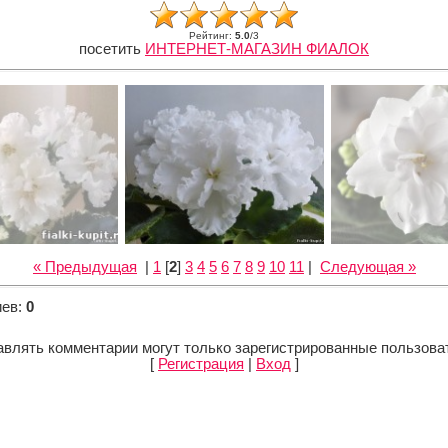
Рейтинг
:
5.0
/
3
посетить
ИНТЕРНЕТ-МАГАЗИН ФИАЛОК
« Предыдущая
|
1
[
2
]
3
4
5
6
7
8
9
10
11
|
Следующая »
иев
:
0
влять комментарии могут только зарегистрированные пользова
[
Регистрация
|
Вход
]