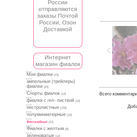
России
отправляются
заказы Почтой
России, Озон
Доставкой
Интернет
магазин фиалок
Мои фиалки
[15]
ампельные (трейлеры)
фиалки
[43]
Спорты фиалок
Всего комментар
[14]
фиалки с гел- листвой
[14]
Доба
пестролистные
[159]
полуминиатюрные
[10]
Фантазийные
[22]
Фиалки с желтым
[6]
зеленоватые
[12]