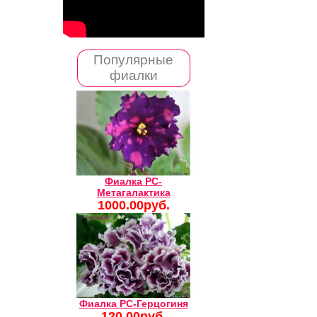
Популярные
фиалки
Фиалка РС-
Метагалактика
1000.00руб.
Фиалка РС-Герцогиня
120.00руб.