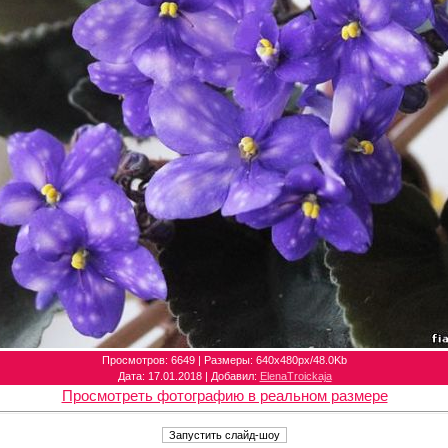
Просмотров
: 6649 |
Размеры
: 640x480px/48.0Kb
Дата
: 17.01.2018 |
Добавил
:
ElenaTroickaja
Просмотреть фотографию в реальном размере