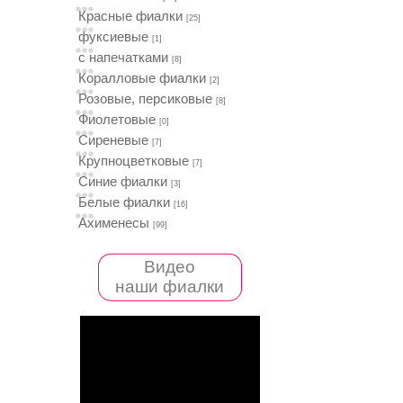
Красные фиалки
[25]
фуксиевые
[1]
с напечатками
[8]
Коралловые фиалки
[2]
Розовые, персиковые
[8]
Фиолетовые
[0]
Сиреневые
[7]
Крупноцветковые
[7]
Синие фиалки
[3]
Белые фиалки
[16]
Ахименесы
[99]
Видео
наши фиалки