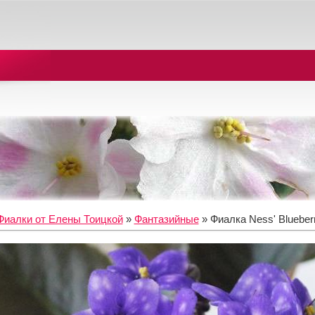
Фиалки от Елены Тоицкой
»
Фантазийные
» Фиалка Ness' Blueberr