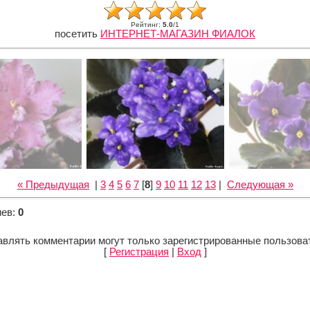
Рейтинг
:
5.0
/
1
посетить
ИНТЕРНЕТ-МАГАЗИН ФИАЛОК
« Предыдущая
|
3
4
5
6
7
[
8
]
9
10
11
12
13
|
Следующая »
иев
:
0
влять комментарии могут только зарегистрированные пользова
[
Регистрация
|
Вход
]