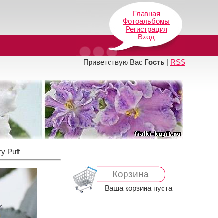
Главная
Фотоальбомы
Регистрация
Вход
Приветствую Вас
Гость
|
RSS
y Puff
Корзина
Ваша корзина пуста