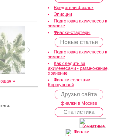
Вредители фиалок
Эписции
Подготовка ахименесов к
зимовке
Фиалки-стартеры
Новые статьи
Подготовка ахименесов к
зимовке
Как следить за
ахименесами - размножение,
хранение
Фиалки селекции
ющая »
Коршуновой
Друзья сайта
фиалки в Москве
тели.
Статистика