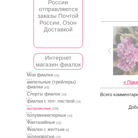
России
отправляются
заказы Почтой
России, Озон
Доставкой
Интернет
магазин фиалок
Мои фиалки
[15]
ампельные (трейлеры)
« Пре
фиалки
[43]
Спорты фиалок
Всего комментар
[14]
фиалки с гел- листвой
[14]
Доба
пестролистные
[159]
полуминиатюрные
[10]
Фантазийные
[22]
Фиалки с желтым
[6]
зеленоватые
[12]