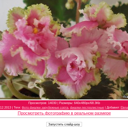
Просмотров
: 14030 |
Размеры
: 640x480px/68.3Kb
.12.2013 |
Теги
:
Фото фиалки зарубежные сорта
,
фиалки пестролистные
|
Добавил
:
Elena
Просмотреть фотографию в реальном размере