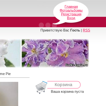
Главная
Фотоальбомы
Регистрация
Вход
Приветствую Вас
Гость
|
RSS
ime Pie
Корзина
Ваша корзина пуста