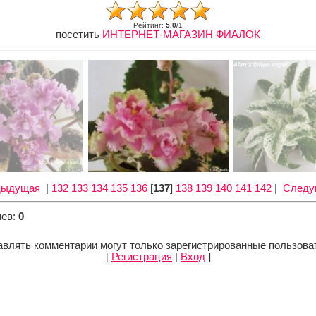
Рейтинг
:
5.0
/
1
посетить
ИНТЕРНЕТ-МАГАЗИН ФИАЛОК
дыдущая
|
132
133
134
135
136
[
137
]
138
139
140
141
142
|
Следу
иев
:
0
влять комментарии могут только зарегистрированные пользова
[
Регистрация
|
Вход
]