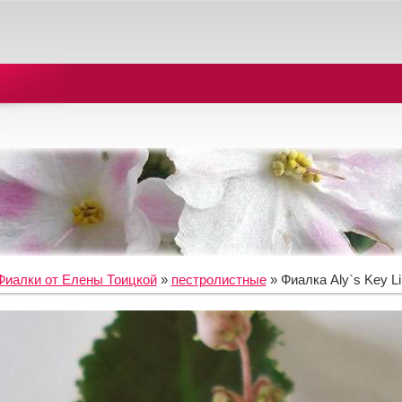
Фиалки от Елены Тоицкой
»
пестролистные
» Фиалка Aly`s Key L