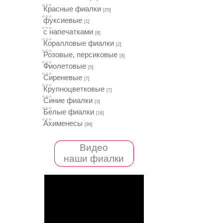
Красные фиалки
[25]
фуксиевые
[1]
с напечатками
[8]
Коралловые фиалки
[2]
Розовые, персиковые
[8]
Фиолетовые
[0]
Сиреневые
[7]
Крупноцветковые
[7]
Синие фиалки
[3]
Белые фиалки
[16]
Ахименесы
[99]
Видео
наши фиалки