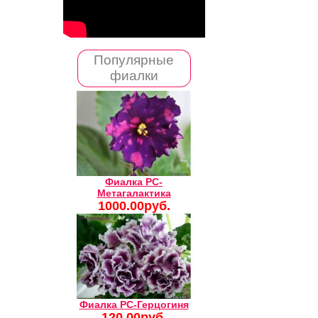
Популярные
фиалки
Фиалка РС-
Метагалактика
1000.00руб.
Фиалка РС-Герцогиня
120.00руб.