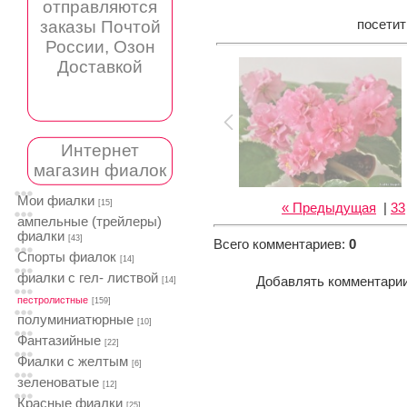
отправляются
заказы Почтой
посети
России, Озон
Доставкой
Интернет
магазин фиалок
Мои фиалки
[15]
« Предыдущая
|
33
ампельные (трейлеры)
фиалки
[43]
Всего комментариев
:
0
Спорты фиалок
[14]
фиалки с гел- листвой
Добавлять комментарии
[14]
пестролистные
[159]
полуминиатюрные
[10]
Фантазийные
[22]
Фиалки с желтым
[6]
зеленоватые
[12]
Красные фиалки
[25]