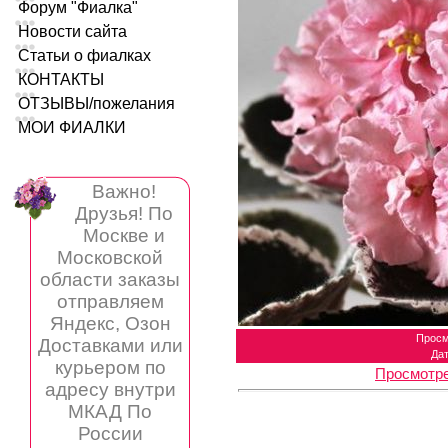
Форум "Фиалка"
Новости сайта
Статьи о фиалках
КОНТАКТЫ
ОТЗЫВЫ/пожелания
МОИ ФИАЛКИ
Важно!
Друзья! По
Москве и
Московской
области заказы
отправляем
Яндекс, Озон
Просм
Доставками или
Да
курьером по
Просмотре
адресу внутри
МКАД По
России