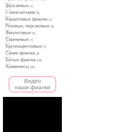
фуксиевые
[1]
с напечатками
[8]
Коралловые фиалки
[2]
Розовые, персиковые
[8]
Фиолетовые
[0]
Сиреневые
[7]
Крупноцветковые
[7]
Синие фиалки
[3]
Белые фиалки
[16]
Ахименесы
[99]
Видео
наши фиалки