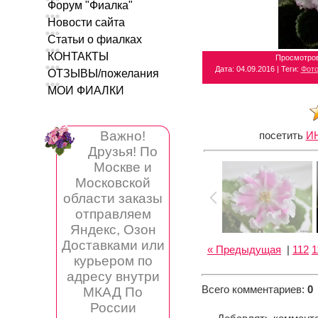
Форум "Фиалка"
Новости сайта
Статьи о фиалках
КОНТАКТЫ
Просмотро
Дата
: 04.09.2016 |
Теги
:
Фото
ОТЗЫВЫ/пожелания
МОИ ФИАЛКИ
Важно!
посетить
И
Друзья! По
Москве и
Московской
области заказы
отправляем
Яндекс, Озон
Доставками или
« Предыдущая
|
112
1
курьером по
адресу внутри
Всего комментариев
:
0
МКАД По
России