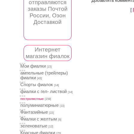
Добавлять коммента
отправляются
заказы Почтой
[
России, Озон
Доставкой
Интернет
магазин фиалок
Мои фиалки
[15]
ампельные (трейлеры)
фиалки
[43]
Спорты фиалок
[14]
фиалки с гел- листвой
[14]
пестролистные
[159]
полуминиатюрные
[10]
Фантазийные
[22]
Фиалки с желтым
[6]
зеленоватые
[12]
Красные фиалки
[25]