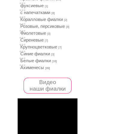
фуксиевые
[1]
с напечатками
[8]
Коралловые фиалки
[2]
Розовые, персиковые
[8]
Фиолетовые
[0]
Сиреневые
[7]
Крупноцветковые
[7]
Синие фиалки
[3]
Белые фиалки
[16]
Ахименесы
[99]
Видео
наши фиалки