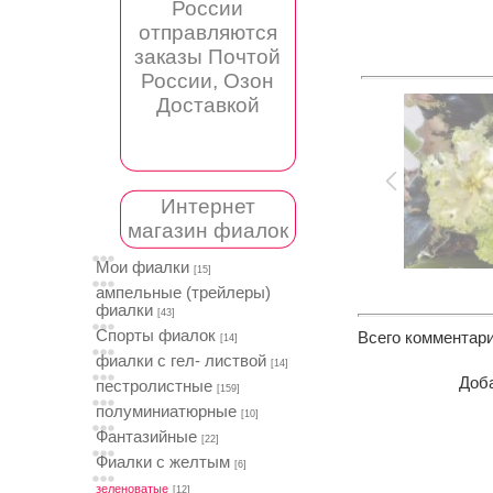
России
отправляются
заказы Почтой
России, Озон
Доставкой
Интернет
магазин фиалок
Мои фиалки
[15]
ампельные (трейлеры)
фиалки
[43]
Спорты фиалок
Всего комментар
[14]
фиалки с гел- листвой
[14]
Доба
пестролистные
[159]
полуминиатюрные
[10]
Фантазийные
[22]
Фиалки с желтым
[6]
зеленоватые
[12]