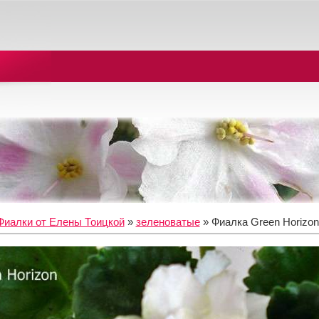
Фиалки от Елены Тоицкой
»
зеленоватые
» Фиалка Green Horizon