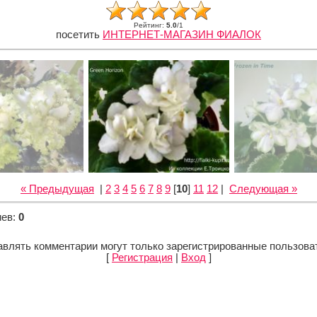
Рейтинг
:
5.0
/
1
посетить
ИНТЕРНЕТ-МАГАЗИН ФИАЛОК
« Предыдущая
|
2
3
4
5
6
7
8
9
[
10
]
11
12
|
Следующая »
иев
:
0
влять комментарии могут только зарегистрированные пользова
[
Регистрация
|
Вход
]