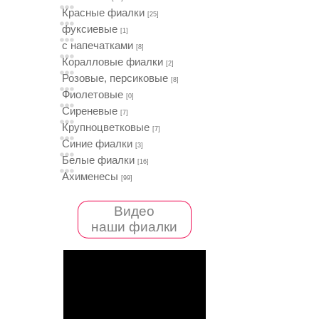
Красные фиалки
[25]
фуксиевые
[1]
с напечатками
[8]
Коралловые фиалки
[2]
Розовые, персиковые
[8]
Фиолетовые
[0]
Сиреневые
[7]
Крупноцветковые
[7]
Синие фиалки
[3]
Белые фиалки
[16]
Ахименесы
[99]
Видео
наши фиалки