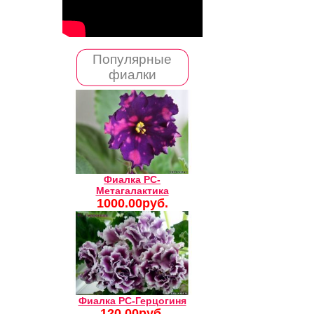
Популярные
фиалки
Фиалка РС-
Метагалактика
1000.00руб.
Фиалка РС-Герцогиня
120.00руб.