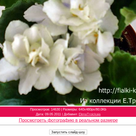
Просмотров
: 14630 |
Размеры
: 640x480px/80.0Kb
Дата
: 09.05.2011 |
Добавил
:
ElenaTroickaja
Просмотреть фотографию в реальном размере